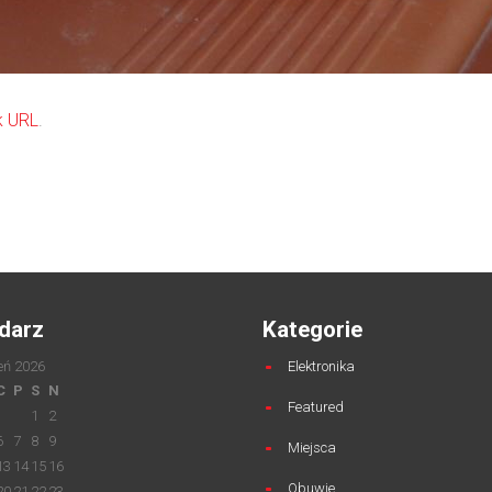
k URL
.
darz
Kategorie
eń 2026
Elektronika
C
P
S
N
Featured
1
2
6
7
8
9
Miejsca
13
14
15
16
Obuwie
20
21
22
23