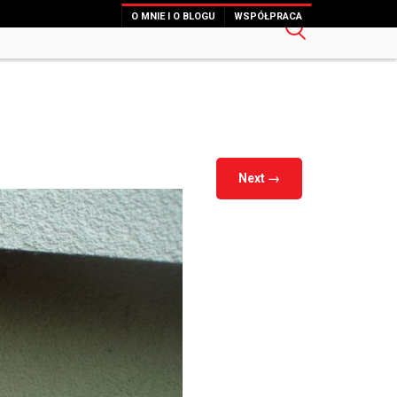
O MNIE I O BLOGU
WSPÓŁPRACA
Next
→