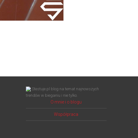
Stestuje.pl blog na temat najnowszych
trendów w bieganiu i nie tylko.
O mnie i o blogu
Współpraca