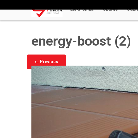
Elektronika
Obuwie
Odzi
Odkryj Najlepsze Darmowe Gry Kasynowe Online 
energy-boost (2)
←
Previous