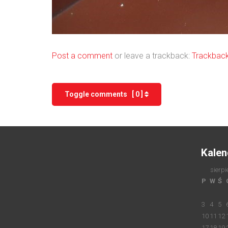
Post a comment
or leave a trackback:
Trackbac
Toggle comments [ 0 ]
Kalen
sierpi
P
W
Ś
3
4
5
10
11
12
17
18
19