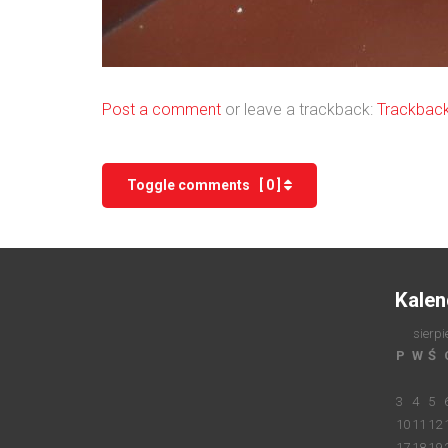
Post a comment
or leave a trackback:
Trackbac
Toggle comments [ 0 ]
Kalen
sierpi
P
W
Ś
3
4
5
10
11
12
17
18
19