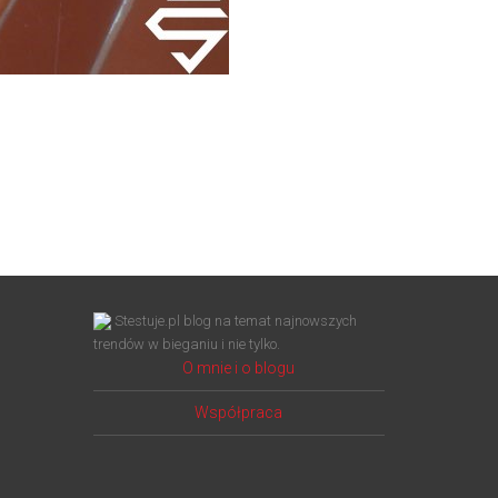
Stestuje.pl blog na temat najnowszych
trendów w bieganiu i nie tylko.
O mnie i o blogu
Współpraca