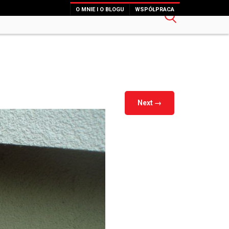
O MNIE I O BLOGU
WSPÓŁPRACA
Next
→