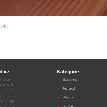
k URL
.
darz
Kategorie
eń 2026
Elektronika
C
P
S
N
Featured
1
2
6
7
8
9
Miejsca
13
14
15
16
Obuwie
20
21
22
23