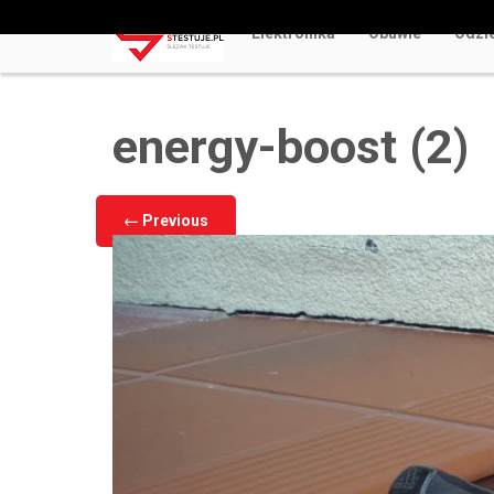
Elektronika
Obuwie
Odzi
Odkryj Najlepsze Darmowe Gry Kasynowe Online 
energy-boost (2)
←
Previous