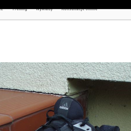
eż
Trening
Wywiady
Konsultacje online
w Polsce Rozrywka Bez Ryzyka i Rejestracji