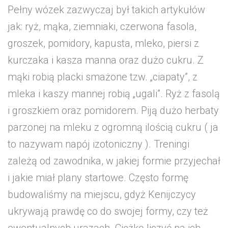
Pełny wózek zazwyczaj był takich artykułów
jak: ryż, mąka, ziemniaki, czerwona fasola,
groszek, pomidory, kapusta, mleko, piersi z
kurczaka i kasza manna oraz dużo cukru. Z
mąki robią placki smażone tzw. „ciapaty”, z
mleka i kaszy mannej robią „ugali”. Ryż z fasolą
i groszkiem oraz pomidorem. Piją dużo herbaty
parzonej na mleku z ogromną ilością cukru ( ja
to nazywam napój izotoniczny ). Treningi
zależą od zawodnika, w jakiej formie przyjechał
i jakie miał plany startowe. Często formę
budowaliśmy na miejscu, gdyż Kenijczycy
ukrywają prawdę co do swojej formy, czy też
ewentualnych urazach. Ciężko liczyć na ich