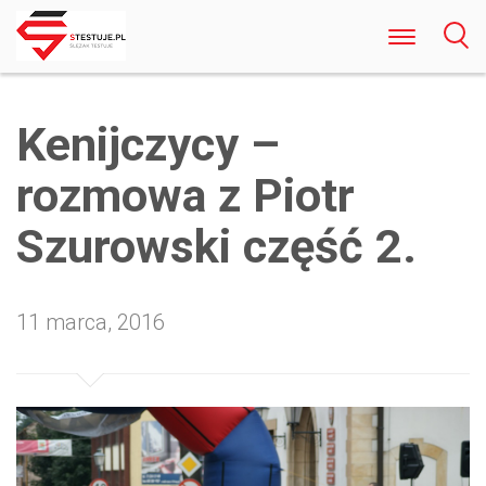
Odkryj Najlepsze Darmowe Gry Kasynowe
Online w Polsce Rozrywka Bez Ryzyka i
Kenijczycy –
Rejestracji
rozmowa z Piotr
Szurowski część 2.
11 marca, 2016