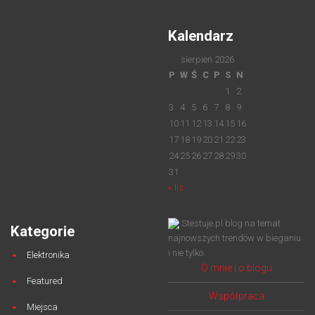
Kalendarz
sierpień 2026
P
W
Ś
C
P
S
N
1
2
3
4
5
6
7
8
9
10
11
12
13
14
15
16
17
18
19
20
21
22
23
24
25
26
27
28
29
30
31
« lis
Stestuje.pl blog na temat
Kategorie
najnowszych trendów w bieganiu
i nie tylko.
Elektronika
O mnie i o blogu
Featured
Współpraca
Miejsca