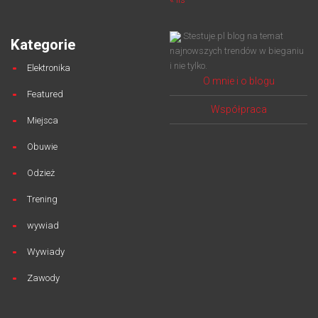
Stestuje.pl blog na temat
Kategorie
najnowszych trendów w bieganiu
i nie tylko.
Elektronika
O mnie i o blogu
Featured
Współpraca
Miejsca
Obuwie
Odzież
Trening
wywiad
Wywiady
Zawody