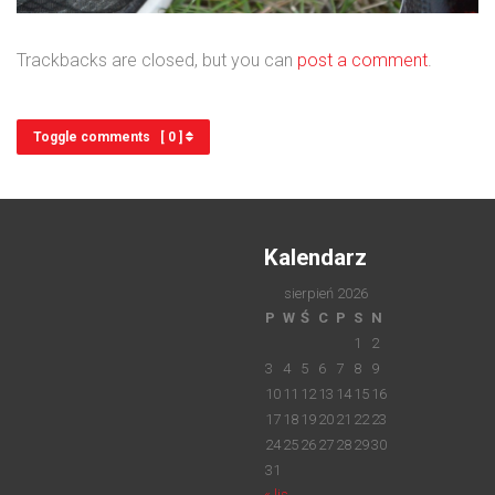
Trackbacks are closed, but you can
post a comment
.
Toggle comments [ 0 ]
Kalendarz
sierpień 2026
P
W
Ś
C
P
S
N
1
2
3
4
5
6
7
8
9
10
11
12
13
14
15
16
17
18
19
20
21
22
23
24
25
26
27
28
29
30
31
« lis