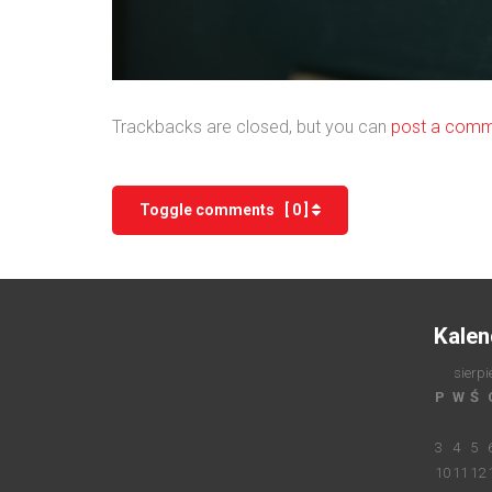
Trackbacks are closed, but you can
post a com
Toggle comments [ 0 ]
Kalen
sierpi
P
W
Ś
3
4
5
10
11
12