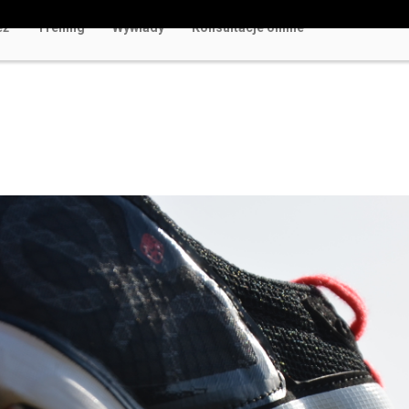
eż
Trening
Wywiady
Konsultacje online
w Polsce Rozrywka Bez Ryzyka i Rejestracji