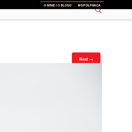
O MNIE I O BLOGU
WSPÓŁPRACA
Next
→