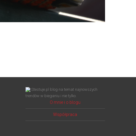
Stestuje.pl blog na temat najnowszych
trendów w bieganiu i nie tylko.
O mnie i o blogu
Współpraca