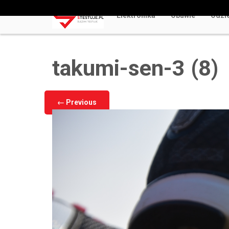
Elektronika
Obuwie
Odzi
Odkryj Najlepsze Darmowe Gry Kasynowe Online 
takumi-sen-3 (8)
←
Previous