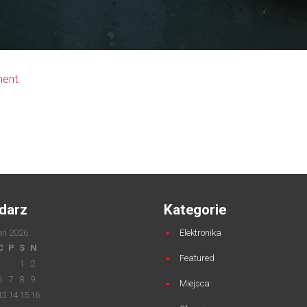
ment
.
darz
Kategorie
eń 2026
Elektronika
C
P
S
N
Featured
1
2
6
7
8
9
Miejsca
13
14
15
16