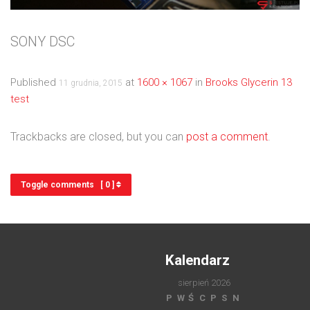
SONY DSC
Published
at
1600 × 1067
in
Brooks Glycerin 13
11 grudnia, 2015
test
Trackbacks are closed, but you can
post a comment
.
Toggle comments [ 0 ]
Kalendarz
sierpień 2026
P
W
Ś
C
P
S
N