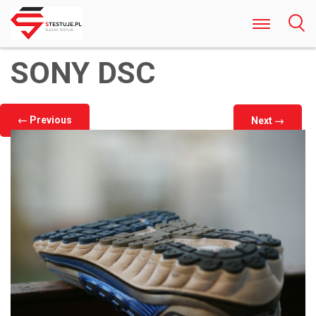
Odkryj Najlepsze Darmowe Gry Kasynowe
SONY DSC
Online w Polsce Rozrywka Bez Ryzyka i
Rejestracji
←
Previous
Next
→