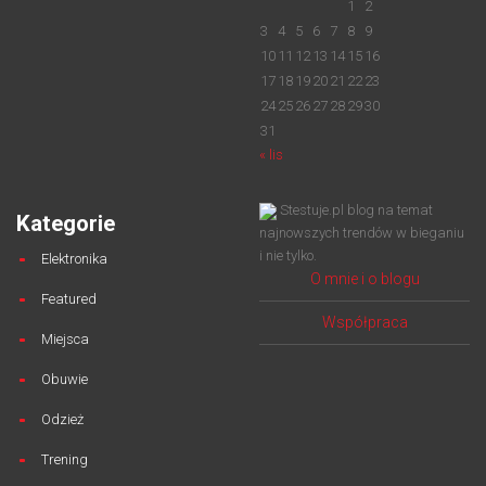
1
2
3
4
5
6
7
8
9
10
11
12
13
14
15
16
17
18
19
20
21
22
23
24
25
26
27
28
29
30
31
« lis
Stestuje.pl blog na temat
Kategorie
najnowszych trendów w bieganiu
i nie tylko.
Elektronika
O mnie i o blogu
Featured
Współpraca
Miejsca
Obuwie
Odzież
Trening