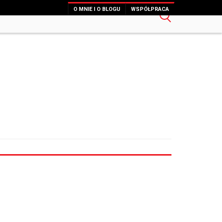
O MNIE I O BLOGU
WSPÓŁPRACA