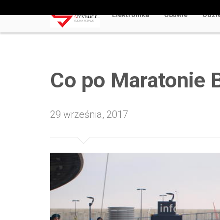
Elektronika
Obuwie
Odzi
Odkryj Najlepsze Darmowe Gry Kasynowe Online 
Co po Maratonie 
29 września, 2017