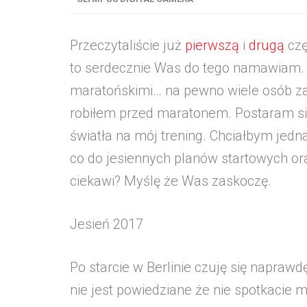
Przeczytaliście już
pierwszą
i
drugą
czę
to serdecznie Was do tego namawiam.
maratońskimi… na pewno wiele osób za
robiłem przed maratonem. Postaram się
światła na mój trening. Chciałbym jedn
co do jesiennych planów startowych ora
ciekawi? Myślę że Was zaskoczę.
Jesień 2017
Po starcie w Berlinie czuję się naprawdę
nie jest powiedziane że nie spotkaci