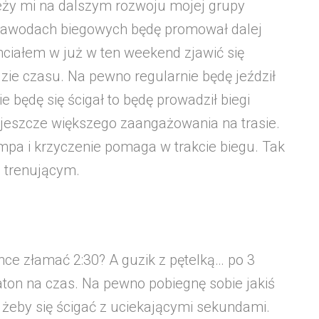
ależy mi na dalszym rozwoju mojej grupy
zawodach biegowych będę promował dalej
Chciałem w już w ten weekend zjawić się
zie czasu. Na pewno regularnie będę jeździł
ie będę się ścigał to będę prowadził biegi
eszcze większego zaangażowania na trasie.
mpa i krzyczenie pomaga w trakcie biegu. Tak
 trenującym.
chce złamać 2:30? A guzik z pętelką… po 3
on na czas. Na pewno pobiegnę sobie jakiś
ie żeby się ścigać z uciekającymi sekundami.