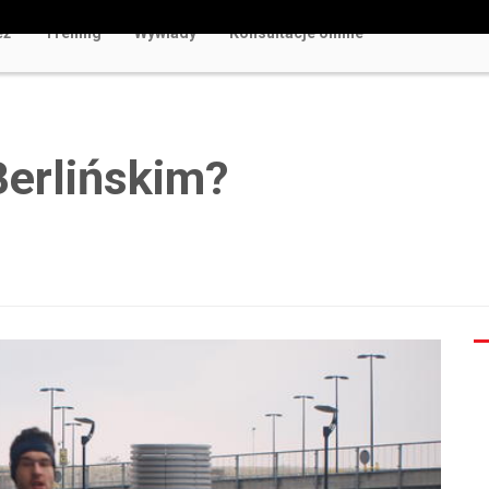
eż
Trening
Wywiady
Konsultacje online
w Polsce Rozrywka Bez Ryzyka i Rejestracji
Berlińskim?