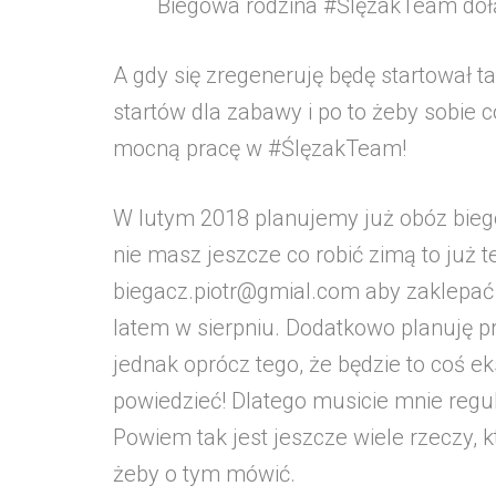
Biegowa rodzina #ŚlęzakTeam doł
A gdy się zregeneruję będę startował 
startów dla zabawy i po to żeby sobie
mocną pracę w #ŚlęzakTeam!
W lutym 2018 planujemy już obóz biego
nie masz jeszcze co robić zimą to już 
biegacz.piotr@gmial.com aby zaklepać 
latem w sierpniu. Dodatkowo planuję p
jednak oprócz tego, że będzie to coś e
powiedzieć! Dlatego musicie mnie regu
Powiem tak jest jeszcze wiele rzeczy, kt
żeby o tym mówić.