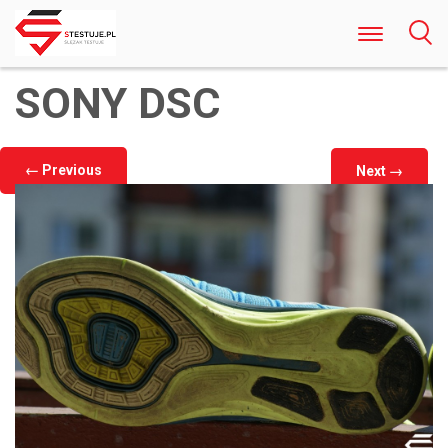
Odkryj Najlepsze Darmowe Gry Kasynowe
SONY DSC
Online w Polsce Rozrywka Bez Ryzyka i
Rejestracji
←
Previous
Next
→