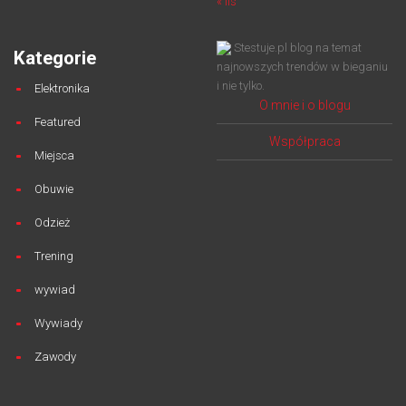
« lis
Stestuje.pl blog na temat
Kategorie
najnowszych trendów w bieganiu
i nie tylko.
Elektronika
O mnie i o blogu
Featured
Współpraca
Miejsca
Obuwie
Odzież
Trening
wywiad
Wywiady
Zawody