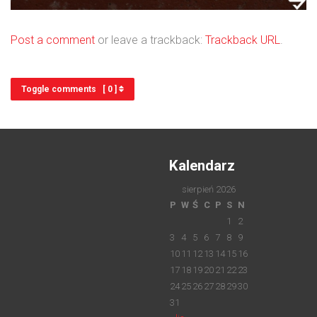
Post a comment
or leave a trackback:
Trackback URL
.
Toggle comments [ 0 ]
Kalendarz
sierpień 2026
P
W
Ś
C
P
S
N
1
2
3
4
5
6
7
8
9
10
11
12
13
14
15
16
17
18
19
20
21
22
23
24
25
26
27
28
29
30
31