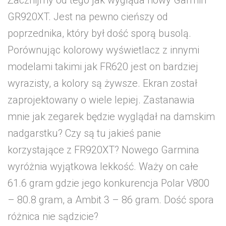
Zacznijmy od tego jak wygląda nowy Garmin
GR920XT. Jest na pewno cieńszy od
poprzednika, który był dość sporą busolą.
Porównując kolorowy wyświetlacz z innymi
modelami takimi jak FR620 jest on bardziej
wyrazisty, a kolory są żywsze. Ekran został
zaprojektowany o wiele lepiej. Zastanawia
mnie jak zegarek będzie wyglądał na damskim
nadgarstku? Czy są tu jakieś panie
korzystające z FR920XT? Nowego Garmina
wyróżnia wyjątkowa lekkość. Waży on całe
61.6 gram gdzie jego konkurencja Polar V800
– 80.8 gram, a Ambit 3 – 86 gram. Dość spora
różnica nie sądzicie?