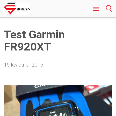
Odkryj Najlepsze Darmowe Gry Kasynowe
Online w Polsce Rozrywka Bez Ryzyka i
Test Garmin
Rejestracji
FR920XT
16 kwietnia, 2015