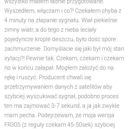
wszystko miałem ładnie przygotowane.
Wyszedłem, włączam i co?! Czekałem chyba z
4 minuty na złapanie sygnału. Wiał piekielnie
zimny wiatr, a do tego z nieba leciały
pojedyncze krople deszczu, było dość spore
zachmurzenie. Domyślacie się jaki był mój stan
irytacji?! Pewnie tak. Czekam, czekam i czekam
no w końcu załapał. Mogłem założyć do na
rękę i ruszyć. Producent chwali się
przetrzymywaniem danych z satelitów aby
szybciej wyszukiwać sygnał, podobno proces
ten ma zajmować 3-7 sekund, a ja jak zwykle
mam pecha. Podejrzewam, że moja wersja
FR305 (z reguły czekam 45-50sek) szybciej