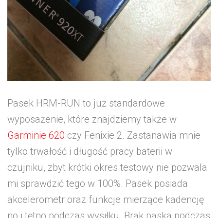
Pasek HRM-RUN to już standardowe
wyposażenie, które znajdziemy także w
Garminie 620
czy Fenixie 2. Zastanawia mnie
tylko trwałość i długość pracy baterii w
czujniku, zbyt krótki okres testowy nie pozwala
mi sprawdzić tego w 100%. Pasek posiada
akcelerometr oraz funkcje mierzące kadencję
no i tętno podczas wysiłku. Brak paska podczas