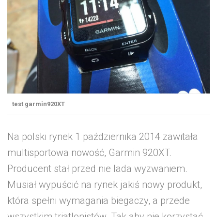
test garmin920XT
Na polski rynek 1 października 2014 zawitała
multisportowa nowość, Garmin 920XT.
Producent stał przed nie lada wyzwaniem.
Musiał wypuścić na rynek jakiś nowy produkt,
która spełni wymagania biegaczy, a przede
wszystkim triatlonistów. Tak aby nie korzystać