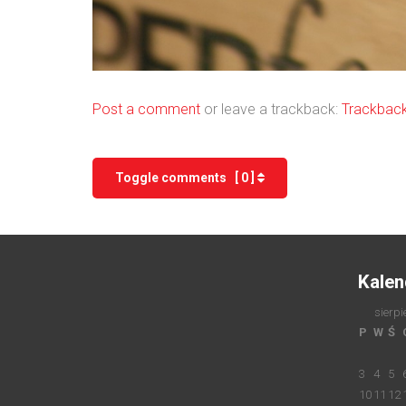
Post a comment
or leave a trackback:
Trackbac
Toggle comments [ 0 ]
Kalen
sierpi
P
W
Ś
3
4
5
10
11
12