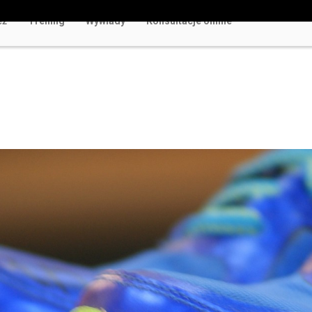
eż
Trening
Wywiady
Konsultacje online
w Polsce Rozrywka Bez Ryzyka i Rejestracji