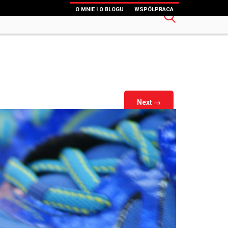
O MNIE I O BLOGU
WSPÓŁPRACA
Next
→