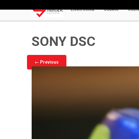
Elektronika
Obuwie
Odzi
Odkryj Najlepsze Darmowe Gry Kasynowe Online 
SONY DSC
←
Previous