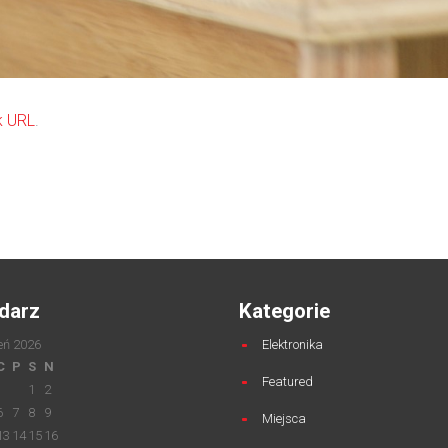
k URL
.
darz
Kategorie
eń 2026
Elektronika
C
P
S
N
Featured
1
2
6
7
8
9
Miejsca
13
14
15
16