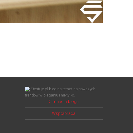
Stestuje.pl blog na temat najnowszych
trendów w bieganiu i nie tylko.
O mnie i o blogu
Współpraca