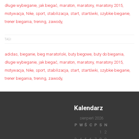
długie wybieganie
jak biegać
maraton
maratony
maratony 2015
motywacja
Nike
sport
stabilizacja
start
startówki
szybkie bieganie
trener biegania
trening
zawody
TAGI
adidas
bieganie
bieg maratoński
buty biegowe
buty do biegania
długie wybieganie
jak biegać
maraton
maratony
maratony 2015
motywacja
Nike
sport
stabilizacja
start
startówki
szybkie bieganie
trener biegania
trening
zawody
Kalendarz
sierpień 2026
P
W
Ś
C
P
S
N
1
2