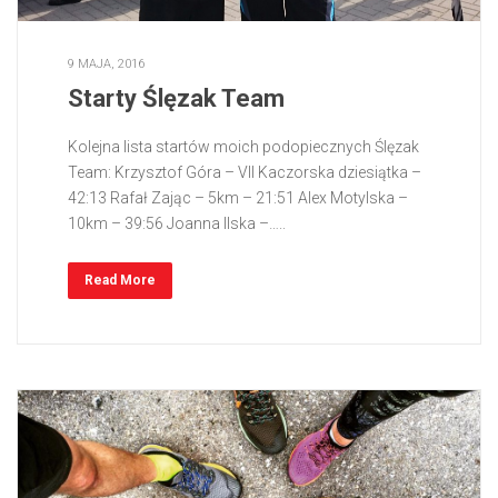
9 MAJA, 2016
Starty Ślęzak Team
Kolejna lista startów moich podopiecznych Ślęzak
Team: Krzysztof Góra – VII Kaczorska dziesiątka –
42:13 Rafał Zając – 5km – 21:51 Alex Motylska –
10km – 39:56 Joanna Ilska –…..
Read More