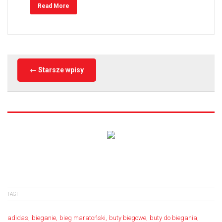
Read More
←
Starsze wpisy
TAGI
adidas
bieganie
bieg maratoński
buty biegowe
buty do biegania