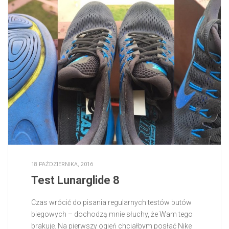
18 PAŹDZIERNIKA, 2016
Test Lunarglide 8
Czas wrócić do pisania regularnych testów butów
biegowych – dochodzą mnie słuchy, że Wam tego
brakuje. Na pierwszy ogień chciałbym posłać Nike