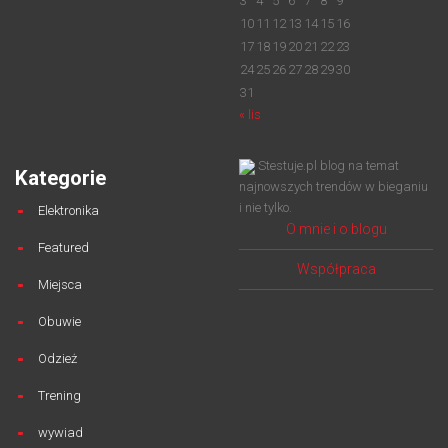
3
4
5
6
7
8
9
10
11
12
13
14
15
16
17
18
19
20
21
22
23
24
25
26
27
28
29
30
31
« lis
Stestuje.pl blog na temat
Kategorie
najnowszych trendów w bieganiu
i nie tylko.
Elektronika
O mnie i o blogu
Featured
Współpraca
Miejsca
Obuwie
Odzież
Trening
wywiad