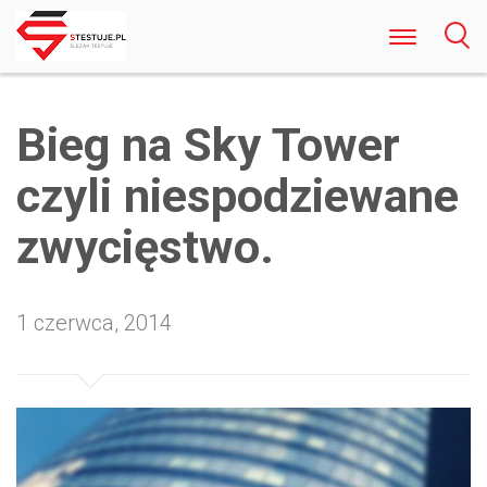
Odkryj Najlepsze Darmowe Gry Kasynowe
Online w Polsce Rozrywka Bez Ryzyka i
Bieg na Sky Tower
Rejestracji
czyli niespodziewane
zwycięstwo.
1 czerwca, 2014