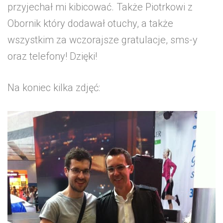
przyjechał mi kibicować. Także Piotrkowi z
Obornik który dodawał otuchy, a także
wszystkim za wczorajsze gratulacje, sms-y
oraz telefony! Dzięki!
Na koniec kilka zdjęć: