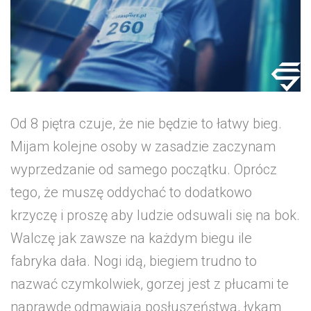
Od 8 piętra czuje, że nie będzie to łatwy bieg.
Mijam kolejne osoby w zasadzie zaczynam
wyprzedzanie od samego początku. Oprócz
tego, że muszę oddychać to dodatkowo
krzyczę i proszę aby ludzie odsuwali się na bok.
Walczę jak zawsze na każdym biegu ile
fabryka dała. Nogi idą, biegiem trudno to
nazwać czymkolwiek, gorzej jest z płucami te
naprawdę odmawiają posłuszeństwa, łykam