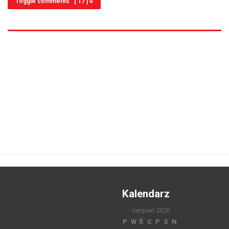
Toggle comments [ 17 ]
Kalendarz
sierpień 2026
P
W
Ś
C
P
S
N