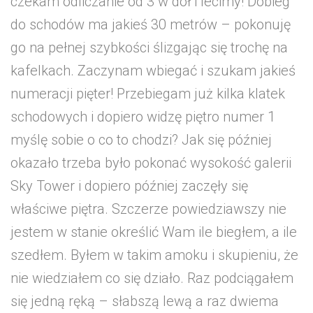
czekam odliczanie od 3 w dół i lecimy! Dobieg
do schodów ma jakieś 30 metrów – pokonuję
go na pełnej szybkości ślizgając się trochę na
kafelkach. Zaczynam wbiegać i szukam jakieś
numeracji pięter! Przebiegam już kilka klatek
schodowych i dopiero widzę piętro numer 1
myślę sobie o co to chodzi? Jak się później
okazało trzeba było pokonać wysokość galerii
Sky Tower i dopiero później zaczęły się
właściwe piętra. Szczerze powiedziawszy nie
jestem w stanie określić Wam ile biegłem, a ile
szedłem. Byłem w takim amoku i skupieniu, że
nie wiedziałem co się działo. Raz podciągałem
się jedną ręką – słabszą lewą a raz dwiema