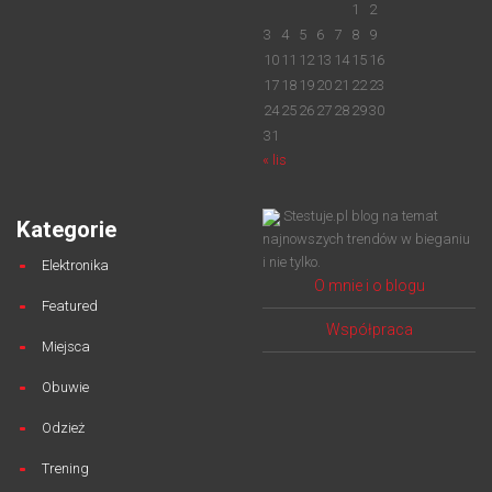
1
2
3
4
5
6
7
8
9
10
11
12
13
14
15
16
17
18
19
20
21
22
23
24
25
26
27
28
29
30
31
« lis
Stestuje.pl blog na temat
Kategorie
najnowszych trendów w bieganiu
i nie tylko.
Elektronika
O mnie i o blogu
Featured
Współpraca
Miejsca
Obuwie
Odzież
Trening