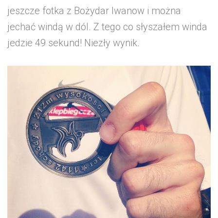
jeszcze fotka z Bożydar Iwanow i można
jechać windą w dól. Z tego co słyszałem winda
jedzie 49 sekund! Niezły wynik.