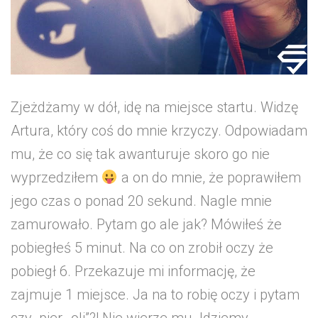
Zjeżdżamy w dół, idę na miejsce startu. Widzę
Artura, który coś do mnie krzyczy. Odpowiadam
mu, że co się tak awanturuje skoro go nie
wyprzedziłem
a on do mnie, że poprawiłem
jego czas o ponad 20 sekund. Nagle mnie
zamurowało. Pytam go ale jak? Mówiłeś że
pobiegłeś 5 minut. Na co on zrobił oczy że
pobiegł 6. Przekazuje mi informację, że
zajmuje 1 miejsce. Ja na to robię oczy i pytam
czy „pier…oli”?! Nie wierze mu. Idziemy