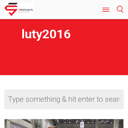
Odkryj Najlepsze Darmowe Gry Kasynowe Online w Polsce
Rozrywka Bez Ryzyka i Rejestracji
luty2016