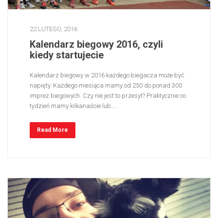
22 LUTEGO, 2016
Kalendarz biegowy 2016, czyli
kiedy startujecie
Kalendarz biegowy w 2016 każdego biegacza może być
napięty. Każdego miesiąca mamy od 250 do ponad 300
imprez biegowych. Czy nie jest to przesyt? Praktycznie co
tydzień mamy kilkanaście lub…..
Read More