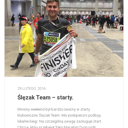
29 LUTEGO, 2016
Ślęzak Team – starty.
Miniony weekend był bardzo owocny w starty
klubowiczów Ślęzak Team. Moi podopieczni podbiją
lokalne biegi. Na szczególną uwagę zasługuje start
Chrisa, który przebiegł Tokio Maraton! Dużo osób