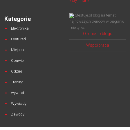
« sty
mar »
Stestuje.pl blog na temat
Kategorie
najnowszych trendów w bieganiu
i nie tylko.
Elektronika
O mnie i o blogu
Featured
Współpraca
Miejsca
Obuwie
Odzież
Trening
wywiad
Wywiady
Zawody