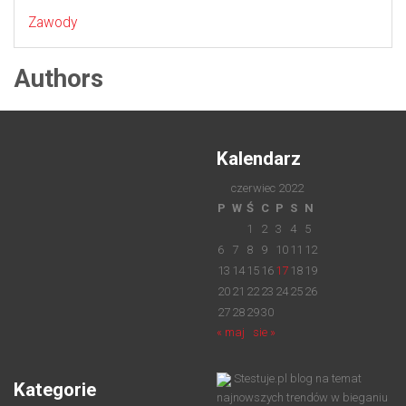
Zawody
Authors
Kalendarz
czerwiec 2022
P
W
Ś
C
P
S
N
1
2
3
4
5
6
7
8
9
10
11
12
13
14
15
16
17
18
19
20
21
22
23
24
25
26
27
28
29
30
« maj
sie »
Stestuje.pl blog na temat
Kategorie
najnowszych trendów w bieganiu