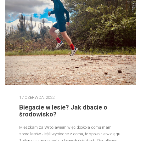
17 CZERWCA, 2022
Biegacie w lesie? Jak dbacie o
środowisko?
Mieszkam za Wrocławiem więc dookoła domu mam
sporo lasów. Jeśli wybiegnę z domu, to spokojnie w ciągu
1 kilometra mogę być na leśnych ścieżkach. Dodatkowo