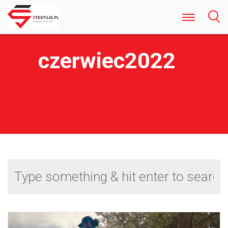
Odkryj Najlepsze Darmowe Gry Kasynowe Online w Polsce
Rozrywka Bez Ryzyka i Rejestracji
czerwiec2022